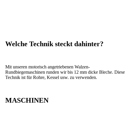
Das auf die errechneten Masse zugeschnittene Blech wird
mehrmals durch die Rundmaschine gezogen und dabei zu einem
Zylinder geformt. Da das Runden ein Kaltverformungsprozess
ist, entstehen anschliessend keine erneuten Verformungen mehr.
Welche Technik steckt dahinter?
Mit unseren motorisch angetriebenen Walzen-
Rundbiegemaschinen runden wir bis 12 mm dicke Bleche. Diese
Technik ist für Rohre, Kessel usw. zu verwenden.
MASCHINEN