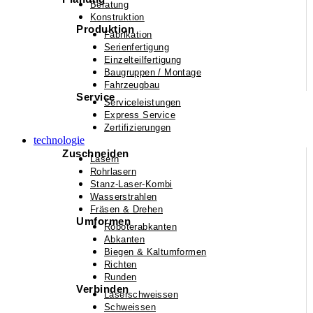
Beratung
Konstruktion
Produktion
Fabrikation
Serienfertigung
Einzelteilfertigung
Baugruppen / Montage
Fahrzeugbau
Service
Serviceleistungen
Express Service
Zertifizierungen
technologie
Zuschneiden
Lasern
Rohrlasern
Stanz-Laser-Kombi
Wasserstrahlen
Fräsen & Drehen
Umformen
Roboterabkanten
Abkanten
Biegen & Kaltumformen
Richten
Runden
Verbinden
Laserschweissen
Schweissen