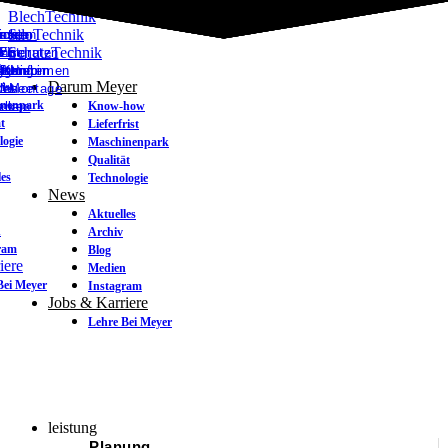
BlechTechnik
SiloTechnik
tungen
nten
issen
ichten
n
er
SchutzTechnik
n
ung
vice
 Entgraten
how
tigung
ngen
-Kombi
ltumformen
& Nieten
ften
Darum Meyer
rist
/ Montage
len
n
chsee
inenpark
u
ehen
ucken
Know-how
t
Lieferfrist
logie
Maschinenpark
Qualität
les
Technologie
News
Aktuelles
n
Archiv
ram
Blog
iere
Medien
Bei Meyer
Instagram
Jobs & Karriere
Lehre Bei Meyer
Main
leistung
Menu
Planung